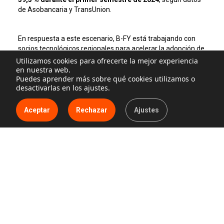
de Asobancaria y TransUnion.
En respuesta a este escenario, B-FY está trabajando con
socios tecnológicos regionales para acelerar la adopción de
autenticación basada en identidad real.
Utilizamos cookies para ofrecerte la mejor experiencia
en nuestra web.
Puedes aprender más sobre qué cookies utilizamos o
desactivarlas en los ajustes.
Entre estas iniciativas se encuentran colaboraciones con
empresas especializadas en seguridad e infraestructura
digital como:
Aceptar
Rechazar
Ajustes
ASISA, que integra la autenticación biométrica
descentralizada para proteger transacciones en el
sector financiero.
FOUR1, que impulsa la adopción de modelos de
autenticación sin contraseñas en organizaciones que
operan infraestructuras tecnológicas críticas.
Techcore Solutions, que incorpora este enfoque
dentro de sus soluciones de ciberseguridad e
infraestructura digital.