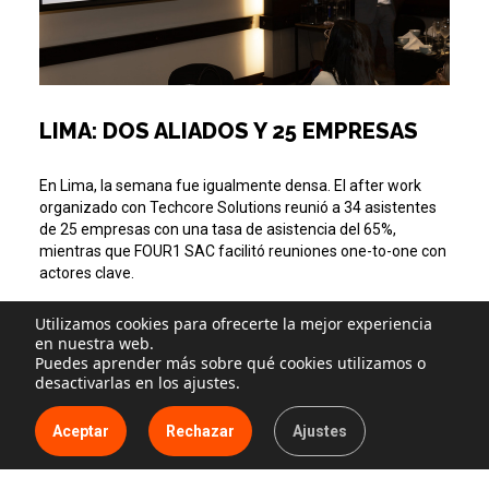
LIMA: DOS ALIADOS Y 25 EMPRESAS
En Lima, la semana fue igualmente densa. El after work
organizado con Techcore Solutions reunió a 34 asistentes
de 25 empresas con una tasa de asistencia del 65%,
mientras que FOUR1 SAC facilitó reuniones one-to-one con
actores clave.
Utilizamos cookies para ofrecerte la mejor experiencia
“Con esta alianza con B-FY queremos acercar al mercado
en nuestra web.
peruano un modelo de autenticación más seguro y
Puedes aprender más sobre qué cookies utilizamos o
preparado para enfrentar amenazas cada vez más
desactivarlas en los ajustes.
sofisticadas, al mismo tiempo que mejora la experiencia de
acceso de los usuarios”, señaló Fernando Ramos, Director
Aceptar
Rechazar
Ajustes
Comercial Regional de Techcore Solutions.